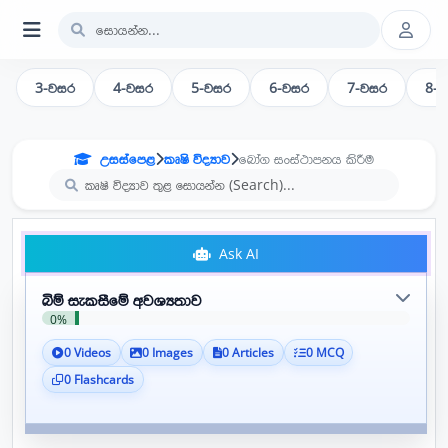
3-වසර
4-වසර
5-වසර
6-වසර
7-වසර
8-
උසස්පෙළ
කෘෂි විද්‍යාව
බෝග සංස්ථාපනය කිරීම
Ask AI
බිම් සැකසීමේ අවශ්‍යතාව
0%
0 Videos
0 Images
0 Articles
0 MCQ
0 Flashcards