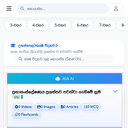
3-වසර
4-වසර
5-වසර
6-වසර
7-වසර
8-
උසස්පෙළ
කෘෂි විද්‍යාව
ශාක කායික ක්‍රියාවලි ප්‍රශස්ත ව පවත්වා ගැනීම
Ask AI
ප්‍රභාසංස්ලේෂණය ප්‍රශස්තව පවත්වා ගැනීමේ ක්‍රම
0%
0 Videos
0 Images
0 Articles
0 MCQ
0 Flashcards