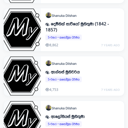
Shanuka
Dilshan
ශු. දොමිනික් සාවියෝ මුනිතුමා (1842 -
1857)
5-වසර
•
කතෝලික ධර්මය
8,862
7 YEARS AGO
Shanuka
Dilshan
ශු. ඇග්නස් මුනිවරිය
5-වසර
•
කතෝලික ධර්මය
4,753
7 YEARS AGO
Shanuka
Dilshan
ශු. ඇලෝසියස් මුනිතුමා
5-වසර
•
කතෝලික ධර්මය