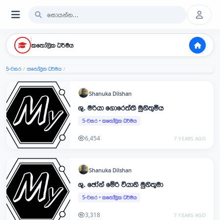
කතෝලික ධර්මය
5-වසර
කතෝලික ධර්මය
/
/
Shanuka
Dilshan
ශු. මරියා ගොරෙත්ති මුනිතුමිය
5-වසර
•
කතෝලික ධර්මය
6,454
7 YEARS AGO
Shanuka
Dilshan
ශු. ඡෝන් මේරි වියානි මුනිතුමා
5-වසර
•
කතෝලික ධර්මය
3,318
7 YEARS AGO