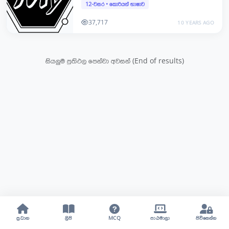
12-වසර
•
කොරියන් භාෂාව
37,717
10 YEARS AGO
සියලුම ප්‍රතිඵල පෙන්වා අවසන් (End of results)
ප්‍රධාන
ලිපි
MCQ
පාඨමාලා
පිවිසෙන්න