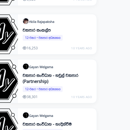
Akila
Rajapaksha
ව්‍යාපාර සංකල්ප
12-වසර
•
ව්‍යාපාර අධ්‍යයනය
16,253
10 YEARS AGO
Gayan
Welgama
ව්‍යාපාර සංවිධාන - හවුල් ව්‍යාපාර
(Partnership)
12-වසර
•
ව්‍යාපාර අධ්‍යයනය
38,301
10 YEARS AGO
Gayan
Welgama
ව්‍යාපාර සංවිධාන - හැදින්වීම