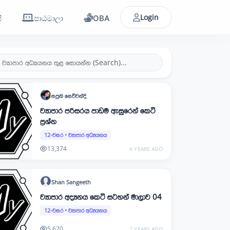
Login
ි
පාඨමාලා
OBA
සපුනි
සෙව්වන්දි
ව්‍යාපාර පරිසරය පාඩම ඇසුරෙන් කෙටි
ප්‍රශ්න
12-වසර
•
ව්‍යාපාර අධ්‍යයනය
13,374
6 YEARS AGO
Shan
Sangeeth
ව්‍යාපාර අද්‍යනය කෙටි සටහන් මාලාව 04
12-වසර
•
ව්‍යාපාර අධ්‍යයනය
5,620
7 YEARS AGO