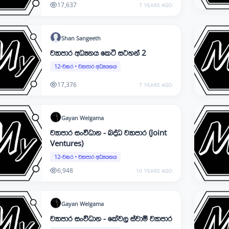
17,637
7 YEARS AGO
Shan
Sangeeth
ව්‍යාපාර අධ්‍යනය කෙටි සටහන් 2
12-වසර
•
ව්‍යාපාර අධ්‍යයනය
17,376
7 YEARS AGO
Gayan
Welgama
ව්‍යාපාර සංවිධාන - බද්ධ ව්‍යාපාර (Joint
Ventures)
12-වසර
•
ව්‍යාපාර අධ්‍යයනය
6,948
10 YEARS AGO
Gayan
Welgama
ව්‍යාපාර සංවිධාන - කේවල ස්වාමි ව්‍යාපාර