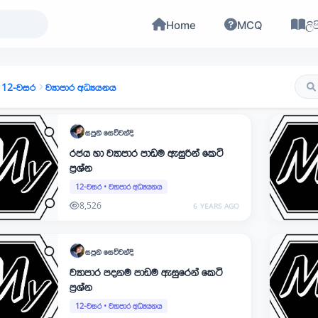
Home
MCQ
ලිප
12-වසර
ව්‍යාපාර අධ්‍යයනය
සපුනි
සෙව්වන්දි
රජය හා ව්‍යාපාර පාඩම ඇසුරින් කෙටි
ප්‍රශ්න
12-වසර
•
ව්‍යාපාර අධ්‍යයනය
8,526
6 YEARS AGO
සපුනි
සෙව්වන්දි
ව්‍යාපාර පදනම පාඩම ඇසුරෙන් කෙටි
ප්‍රශ්න
12-වසර
•
ව්‍යාපාර අධ්‍යයනය