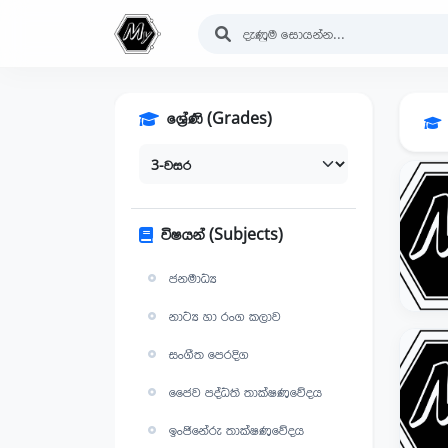
ශ්‍රේණි (Grades)
විෂයන් (Subjects)
ජනමාධ්‍ය
නාට්‍ය හා රංග කලාව
සංගීත පෙරදිග
ජෛව පද්ධති තාක්ෂණවේදය
ඉංජිනේරු තාක්ෂණවේදය