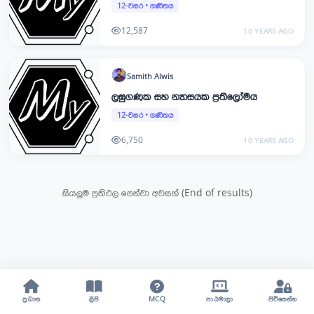
12-වසර
•
ගණිතය
12,587
10 YEARS AGO
Samith
Alwis
ලඝුගණක සහ න්‍යාසයක ප්‍රතිලෝමය
12-වසර
•
ගණිතය
6,750
10 YEARS AGO
සියලුම ප්‍රතිඵල පෙන්වා අවසන් (End of results)
ප්‍රධාන
ලිපි
MCQ
පාඨමාලා
පිවිසෙන්න