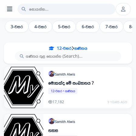
3-වසර
4-වසර
5-වසර
6-වසර
7-වසර
8-
12-වසර
ගණිතය
Samith
Alwis
මොකක්ද මේ සංඛ්‍යානය ?
12-වසර
•
ගණිතය
17,182
9 YEARS AGO
Samith
Alwis
න්‍යාස