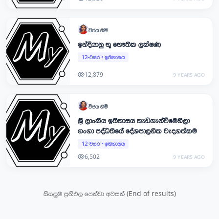
විජය
හිමි
ඉන්දීයානු භූ භෞතික ලක්ෂණ
12-වසර
•
ඉතිහාසය
12,879
9 YEARS AGO
විජය
හිමි
ශ‍්‍රී ලාංකීය ඉතිහාසය හැඩගැන්වීමෙහිලා
ගංගා පද්ධතියේ දේශපාලනික වැදගත්කම
12-වසර
•
ඉතිහාසය
6,502
9 YEARS AGO
සියලුම ප්‍රතිඵල පෙන්වා අවසන් (End of results)