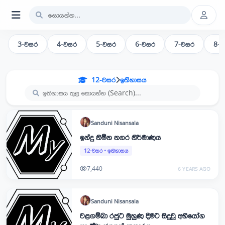
3-වසර
4-වසර
5-වසර
6-වසර
7-වසර
8-
12-වසර
ඉතිහාසය
Sanduni
Nisansala
ඉන්දු නිම්න නගර නිර්මාණය
12-වසර
•
ඉතිහාසය
7,440
6 YEARS AGO
Sanduni
Nisansala
වළගම්බා රජුට මුහුණ දීමට සිදුවූ අභියෝග