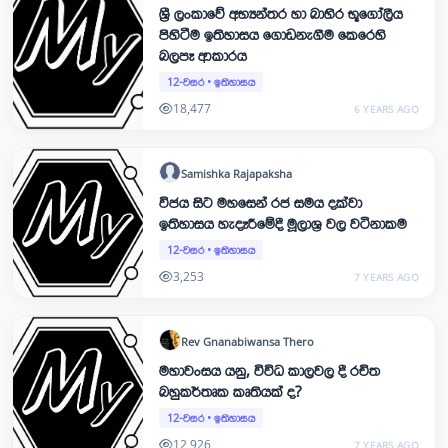
ශ්‍රී ලංකාවේ අභ්‍යන්තර හා බාහිර භූගෝලීය
පිහිටීම ඉතිහාසය ගොඩනැගීම කෙරෙහි
බලපෑ ආකාරය
12-වසර
•
ඉතිහාසය
18,477
6 YEARS AGO
Samishka
Rajapaksha
විජය සිට මහසෙන් රජ සමය දක්වා
ඉතිහාසය හැදෑරීමේදී මූලාශ්‍ර වල වටිනාකම
12-වසර
•
ඉතිහාසය
3,253
7 YEARS AGO
Rev Gnanabiwansa
Thero
මහාවංසය යනු, විවිධ කාලවල දී රචිත
බහුකර්තෘක කෘතියක් ද?
12-වසර
•
ඉතිහාසය
12,926
7 YEARS AGO