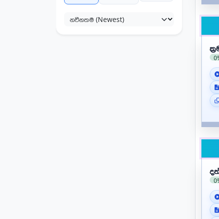
බුද්ධ ධර්මය
කතෝලික ධර්මය
ක්
ක්‍රිස්තියානි ධර්මය
0
ගෘහ ආර්ථික විද්‍යාව
ජපන් භාෂාව
ව්‍යාපාර සංඛ්‍යානය
ඉංග්‍රීසි සාහිත්‍ය
ඉංග්‍රීසි භාෂාව
නාට්‍ය හා රංග කලාව
0
ප්‍රංශ
පාලි