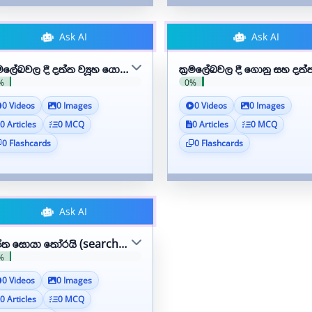
Ask AI
Ask AI
‍රමලේඛවල දී දත්ත ව්‍යූහ යොදා ගනී
ක්‍රමලේඛවල දී ගොනු සහ දත්ත
%
0%
0 Videos
0 Images
0 Videos
0 Images
0 Articles
0 MCQ
0 Articles
0 MCQ
0 Flashcards
0 Flashcards
Ask AI
දත්ත සොයා තෝරයි (searches and sorts data)
%
0 Videos
0 Images
0 Articles
0 MCQ