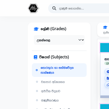
ශ්‍රේණි (Grades)
ක්‍
විෂයන් (Subjects)
ගැ
0
තොරතුරු හා සන්නිවේදන
තාක්ෂණය
ව්‍යාපාර අධ්‍යයනය
ආර්ථික විද්‍යාව
ගිණුම්කරණය