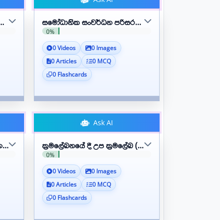
වයි
 අවශ්‍යතාව සහ ක්‍රමලේඛ පරිවර්තක ප්‍රරූප ගවේෂණය කරයි
සමෝධානික සංවර්ධන පරිසරයේ (IDE) මූලික ලක්ෂණ හ
0%
0 Videos
0 Images
0 Articles
0 MCQ
0 Flashcards
Ask AI
thon) භාවිතා කරයි
ව්‍යූහ භාවිතා කරයි
ක්‍රමලේඛනයේ දී උප ක්‍රමලේඛ (subprograms) භාවිතා 
0%
0 Videos
0 Images
0 Articles
0 MCQ
0 Flashcards