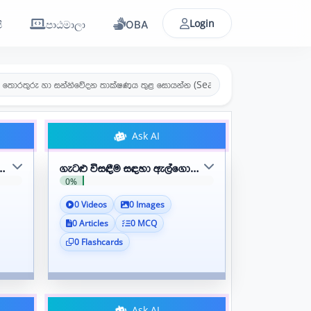
Login
ි
පාඨමාලා
OBA
Ask AI
ි පියවරාකාර පිරිපහදු ක්‍රමවේද ගවේශණය කරයි
ගැටළු විසඳීම සඳහා ඇල්ගොරිතමික ප්‍රවේශය යොදා ගනී
0%
0 Videos
0 Images
0 Articles
0 MCQ
0 Flashcards
Ask AI