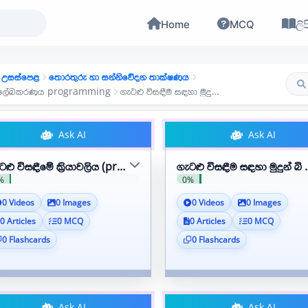
Home
MCQ
ලිප
උසස්පෙළ
තොරතුරු හා සන්නිවේදන තාක්ෂණය
රමලේඛකරණය programming
ගැටළු විසඳීම සඳහා මුදුන් බි පියවරාකාර පිරිපහදු ක්‍රමවේද ගවේශණය කරයි
Ask AI
Ask AI
ටළු විසඳීමේ ක්‍රියාවලිය (problem solving process) භාවිතා කරයි
ගැටළු විසඳීම සඳහා මුදුන් බ
%
0%
0 Videos
0 Images
0 Videos
0 Images
0 Articles
0 MCQ
0 Articles
0 MCQ
0 Flashcards
0 Flashcards
Ask AI
Ask AI