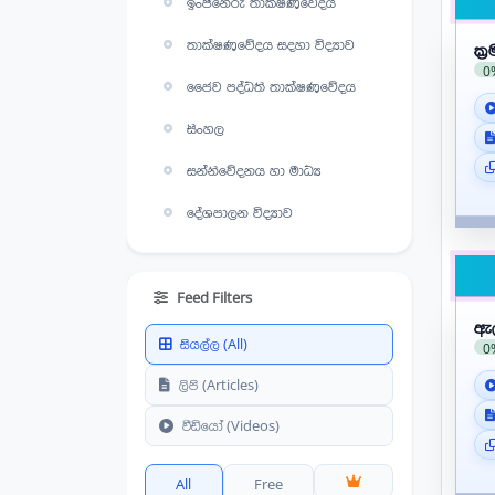
ඉංජිනේරු තාක්ෂණවේදය
තාක්ෂණවේදය සදහා විද්‍යාව
ක්
0
ජෛව පද්ධති තාක්ෂණවේදය
සිංහල
සන්නිවේදනය හා මාධ්‍ය
දේශපාලන විද්‍යාව
තර්ක ශාස්ත්‍රය හා විද්‍යාත්මක
ක්‍රමය
Feed Filters
භෞතික විද්‍යාව
ඇල
සියල්ල (All)
0
ජීව විද්‍යාව
ලිපි (Articles)
රසායන විද්‍යාව
වීඩියෝ (Videos)
කෘෂි විද්‍යාව
All
Free
භූගෝල විද්‍යාව