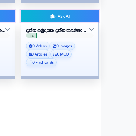
Ask AI
 සමුදාය හසුරුවයි
දත්ත සමුදායක දත්ත කළමනාකරණය
0%
0 Videos
0 Images
0 Articles
0 MCQ
0 Flashcards