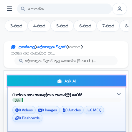
3-වසර
4-වසර
5-වසර
6-වසර
7-වසර
8-
උසස්පෙළ
දේශපාලන විද්‍යාව
රාජ්‍යය
රාජ්‍යය යන සංකල්පය පැහැදිලි කරයි
Ask AI
රාජ්‍යය යන සංකල්පය පැහැදිලි කරයි
0%
0 Videos
0 Images
0 Articles
0 MCQ
0 Flashcards