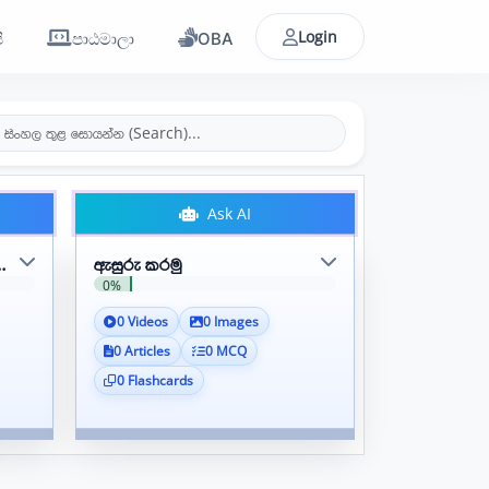
Login
ි
පාඨමාලා
OBA
Ask AI
 බහුවිධ මාධ්‍ය
ඇසුරු කරමු
0%
0 Videos
0 Images
0 Articles
0 MCQ
0 Flashcards