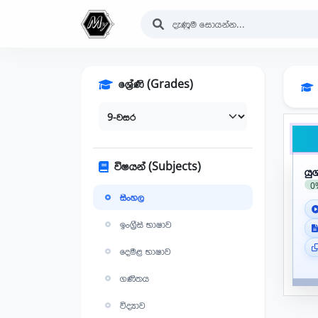
ශ්‍රේණි (Grades)
විෂයන් (Subjects)
යු
0
සිංහල
ඉංග්‍රීසි භාෂාව
දෙමළ භාෂාව
ගණිතය
විද්‍යාව