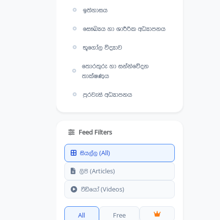
ඉතිහාසය
සෞඛ්‍යය හා ශාරීරික අධ්‍යාපනය
භූගෝල විද්‍යාව
තොරතුරු හා සන්නිවේදන
තාක්ෂණය
පුරවැසි අධ්‍යාපනය
Feed Filters
සියල්ල (All)
ලිපි (Articles)
වීඩියෝ (Videos)
All
Free