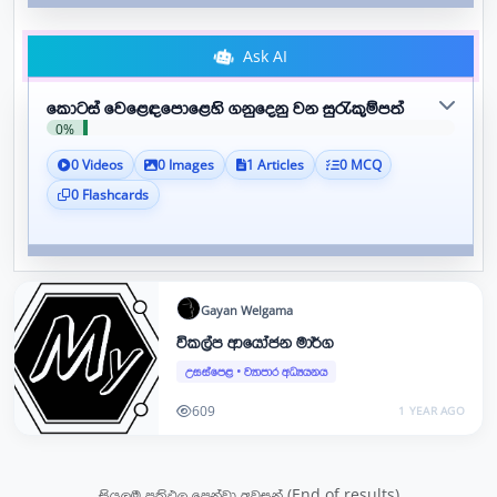
Ask AI
කොටස් වෙළෙඳපොළෙහි ගනුදෙනු වන සුරැකුම්පත්
0%
0 Videos
0 Images
1 Articles
0 MCQ
0 Flashcards
Gayan
Welgama
විකල්ප ආයෝජන මාර්ග
උසස්පෙළ
•
ව්‍යාපාර අධ්‍යයනය
609
1 YEAR AGO
සියලුම ප්‍රතිඵල පෙන්වා අවසන් (End of results)