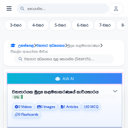
3-වසර
4-වසර
5-වසර
6-වසර
7-වසර
8-
උසස්පෙළ
ව්‍යාපාර අධ්‍යයනය
මූල්‍ය කළමනාකරණය
විකල්ප ආයෝජන මාර්ග
Ask AI
ව්‍යාපාරයක මූල්‍ය කළමනාකරණයේ කාර්යභාරය
0%
0 Videos
0 Images
1 Articles
0 MCQ
0 Flashcards