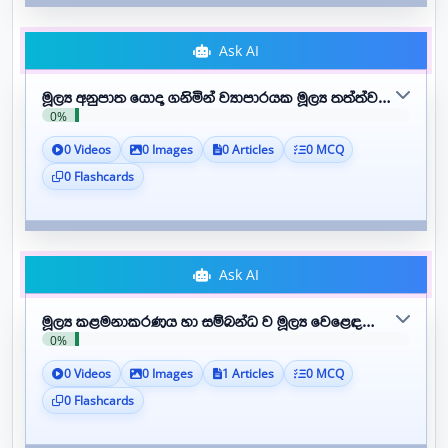
Ask AI
මූල්‍ය අනුපාත යොදා ගනිමින් ව්‍යාපාරයක මූල්‍ය තත්ත්වය විශ්ල
0%
0 Videos
0 Images
0 Articles
0 MCQ
0 Flashcards
Ask AI
මූල්‍ය කළමනාකරණය හා සම්බන්ධ ව මූල්‍ය වෙළෙඳපොළක සහභ
0%
0 Videos
0 Images
1 Articles
0 MCQ
0 Flashcards