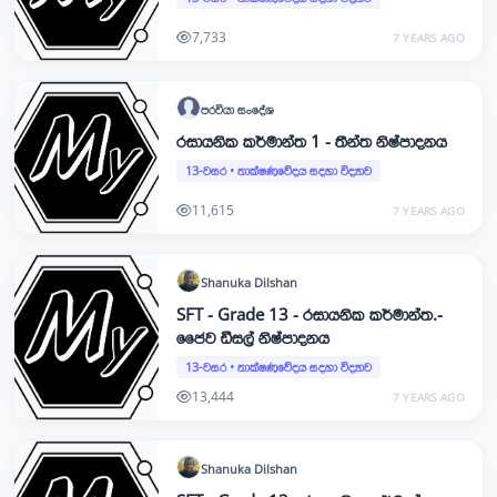
7,733
7 YEARS AGO
පරවියා
සංදේශ
රසායනික කර්මාන්ත 1 - තීන්ත නිෂ්පාදනය
13-වසර
•
තාක්ෂණවේදය සදහා විද්‍යාව
11,615
7 YEARS AGO
Shanuka
Dilshan
SFT - Grade 13 - රසායනික කර්මාන්ත.-
ජෛව ඩීසල් නිෂ්පාදනය
13-වසර
•
තාක්ෂණවේදය සදහා විද්‍යාව
13,444
7 YEARS AGO
Shanuka
Dilshan