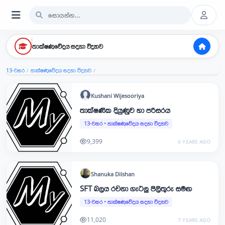
තාක්ෂණවේදය සදහා විද්‍යාව
13-වසර
තාක්ෂණවේදය සදහා විද්‍යාව
/
/
Kushani
Wijesooriya
තාක්ෂණික දියුණුව හා පරිසරය
13-වසර
•
තාක්ෂණවේදය සදහා විද්‍යාව
9,399
6 YEARS AGO
Shanuka
Dilshan
SFT බලය රචනා ගැටලු පිලිතුරු සමඟ
13-වසර
•
තාක්ෂණවේදය සදහා විද්‍යාව
11,020
7 YEARS AGO