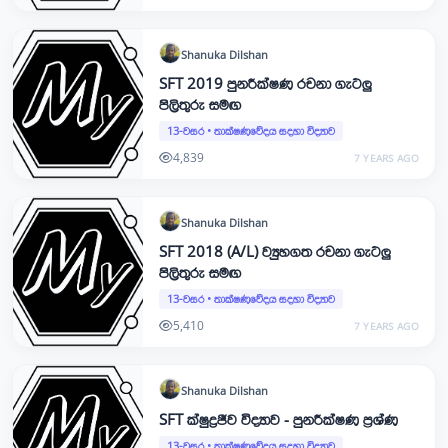
Shanuka
Dilshan
SFT 2019 පුනරීක්ෂණ රචනා ගැටලු
පිලිතුරු සමඟ
13-වසර
•
තාක්ෂණවේදය සදහා විද්‍යාව
4,839
7 YEARS AGO
Shanuka
Dilshan
SFT 2018 (A/L) ව්‍යුහගත රචනා ගැටලු
පිලිතුරු සමඟ
13-වසර
•
තාක්ෂණවේදය සදහා විද්‍යාව
5,410
7 YEARS AGO
Shanuka
Dilshan
SFT ක්ෂුද්‍රජීව විද්‍යාව - පුනරීක්ෂණ ප්‍රශ්ණ
13-වසර
•
තාක්ෂණවේදය සදහා විද්‍යාව