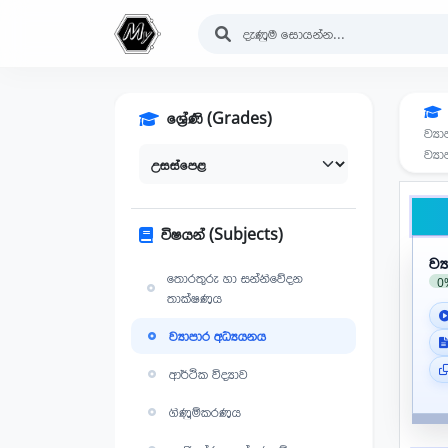
ශ්‍රේණි (Grades)
ව්‍ය
විෂයන් (Subjects)
ව්
තොරතුරු හා සන්නිවේදන
0
තාක්ෂණය
ව්‍යාපාර අධ්‍යයනය
ආර්ථික විද්‍යාව
ගිණුම්කරණය