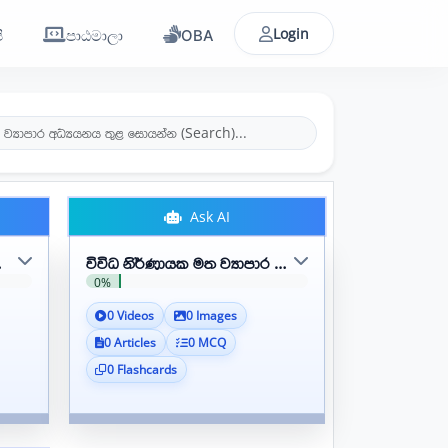
Login
ි
පාඨමාලා
OBA
Ask AI
ා අධ්‍යනය කිරීම
විවිධ නිර්ණායක මත ව්‍යාපාර වර්ග කිරීම
0%
0 Videos
0 Images
0 Articles
0 MCQ
0 Flashcards