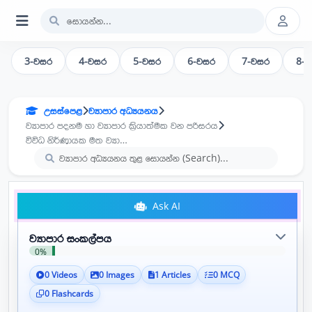
3-වසර
4-වසර
5-වසර
6-වසර
7-වසර
8-
උසස්පෙළ
ව්‍යාපාර අධ්‍යයනය
ව්‍යාපාර පදනම හා ව්‍යාපාර ක්‍රියාත්මක වන පරිසරය
විවිධ නිර්ණායක මත ව්‍යාපාර වර්ග කිරීම
Ask AI
ව්‍යාපාර සංකල්පය
0%
0 Videos
0 Images
1 Articles
0 MCQ
0 Flashcards