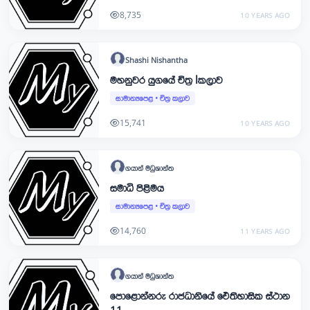
8,735
10 YEARS AGO
Shashi
Nishantha
මහනුවර යුගයේ චිත්‍ර lකලාව
සාමාන්‍යපෙළ
•
චිත්‍ර කලාව
15,741
10 YEARS AGO
ගයාන්
මධුශාන්ත
සමාධි පිළිමය
සාමාන්‍යපෙළ
•
චිත්‍ර කලාව
14,760
11 YEARS AGO
ගයාන්
මධුශාන්ත
පොළොන්නරු රාජධානියේ ඓතිහාසික ස්ථාන