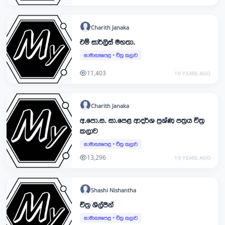
Charith
Janaka
එම් සාර්ලිස් මහතා.
සාමාන්‍යපෙළ
•
චිත්‍ර කලාව
11,403
10 YEARS AGO
Charith
Janaka
අ.පො.ස. සා.පෙළ ආදර්ශ ප්‍රශ්ණ පත්‍රය චිත්‍ර
කලාව
සාමාන්‍යපෙළ
•
චිත්‍ර කලාව
13,296
10 YEARS AGO
Shashi
Nishantha
චිත්‍ර ශිල්පීන්
සාමාන්‍යපෙළ
•
චිත්‍ර කලාව