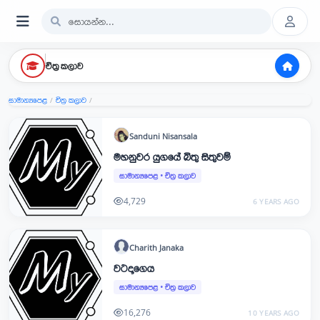
චිත්‍ර කලාව
සාමාන්‍යපෙළ
චිත්‍ර කලාව
/
/
Sanduni
Nisansala
මහනුවර යුගයේ බිතු සිතුවම්
සාමාන්‍යපෙළ
•
චිත්‍ර කලාව
4,729
6 YEARS AGO
Charith
Janaka
වටදාගෙය
සාමාන්‍යපෙළ
•
චිත්‍ර කලාව
16,276
10 YEARS AGO