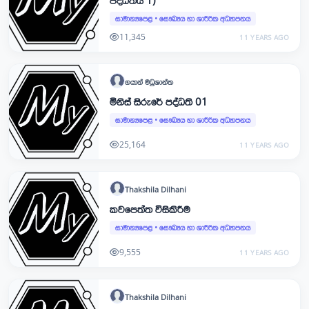
පද්ධතිය 1)
සාමාන්‍යපෙළ
•
සෞඛ්‍යය හා ශාරීරික අධ්‍යාපනය
11,345
11 YEARS AGO
ගයාන්
මධුශාන්ත
මිනිස් සිරුරේ පද්ධති 01
සාමාන්‍යපෙළ
•
සෞඛ්‍යය හා ශාරීරික අධ්‍යාපනය
25,164
11 YEARS AGO
Thakshila
Dilhani
කවපෙත්ත විසිකිරීම
සාමාන්‍යපෙළ
•
සෞඛ්‍යය හා ශාරීරික අධ්‍යාපනය
9,555
11 YEARS AGO
Thakshila
Dilhani