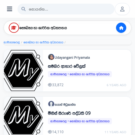
සෞඛ්‍යය හා ශාරීරික අධ්‍යාපනය
සාමාන්‍යපෙළ
සෞඛ්‍යය හා ශාරීරික අධ්‍යාපනය
/
/
Udayangani
Priyamala
සමබර ආහාර වේලක්
සාමාන්‍යපෙළ
•
සෞඛ්‍යය හා ශාරීරික අධ්‍යාපනය
33,872
6 YEARS AGO
ගයාන්
මධුශාන්ත
මිනිස් සිරුරේ පද්ධති 09
සාමාන්‍යපෙළ
•
සෞඛ්‍යය හා ශාරීරික අධ්‍යාපනය
14,110
11 YEARS AGO