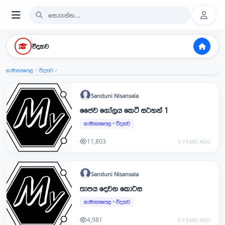
විද්‍යාව
සාමාන්‍යපෙළ
විද්‍යාව
/
/
Sanduni
Nisansala
ජෛව ගෝලය කෙටි සටහන් 1
සාමාන්‍යපෙළ
•
විද්‍යාව
11,803
5 YEARS AGO
Sanduni
Nisansala
තාපය දෙවන කොටස
සාමාන්‍යපෙළ
•
විද්‍යාව
4,981
5 YEARS AGO