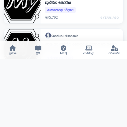
තුන්වන කොටස
සාමාන්‍යපෙළ
•
විද්‍යාව
5,792
6 YEARS AGO
Sanduni
Nisansala
ශාක හා සත්ත්ව සෛලවල ව්‍යුහය හා කෘත්‍ය
දෙවන කොටස
ප්‍රධාන
ලිපි
MCQ
පාඨමාලා
පිවිසෙන්න
සාමාන්‍යපෙළ
•
විද්‍යාව
3,941
6 YEARS AGO
Sanduni
Nisansala
ශාක හා සත්ත්ව සෛලවල ව්‍යුහය හා කෘත්‍ය
පලවන කොටස
සාමාන්‍යපෙළ
•
විද්‍යාව
13,876
6 YEARS AGO