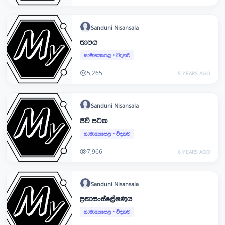
Sanduni
Nisansala
තාපය
සාමාන්‍යපෙළ
•
විද්‍යාව
5,265
5 YEARS AGO
Sanduni
Nisansala
ජීවී පටක
සාමාන්‍යපෙළ
•
විද්‍යාව
7,966
6 YEARS AGO
Sanduni
Nisansala
ප්‍රභාසංස්ලේෂණය
සාමාන්‍යපෙළ
•
විද්‍යාව