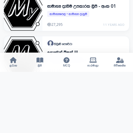
සාමාන්‍ය දැනීම උපකාරක ලිපි - අංක 01
සාමාන්‍යපෙළ
•
සාමාන්‍ය දැනුම
27,295
11 YEARS AGO
තිලිණි
පෙරේරා
ලොවෙන් බිඳක් III
සාමාන්‍යපෙළ
•
සාමාන්‍ය දැනුම
ප්‍රධාන
ලිපි
MCQ
පාඨමාලා
පිවිසෙන්න
11,350
11 YEARS AGO
තිලිණි
පෙරේරා
ලොවෙන් බිඳක්-2
සාමාන්‍යපෙළ
•
සාමාන්‍ය දැනුම
11,294
11 YEARS AGO