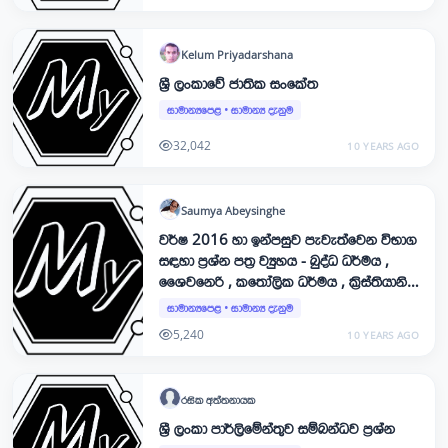
Kelum
Priyadarshana
ශ්‍රී ලංකාවේ ජාතික සංකේත
සාමාන්‍යපෙළ
•
සාමාන්‍ය දැනුම
32,042
10 YEARS AGO
Saumya
Abeysinghe
වර්ෂ 2016 හා ඉන්පසුව පැවැත්වෙන විභාග
සඳහා ප්‍රශ්න පත්‍ර ව්‍යුහය - බුද්ධ ධර්මය ,
ශෛවනෙරි , කතෝලික ධර්මය , ක්‍රිස්තියානි
ධර්මය , ඉස්ලාම්, සිංහල භාෂාව හා සාහිත්‍ය ,
සාමාන්‍යපෙළ
•
සාමාන්‍ය දැනුම
දෙමළ භාෂාව හා සාහිත්‍ය
5,240
10 YEARS AGO
රසික
අත්තනායක
ශ්‍රී ලංකා පාර්ලිමේන්තුව සම්බන්ධව ප්‍රශ්න