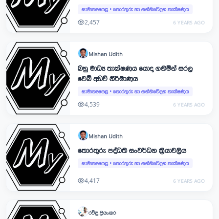
සාමාන්‍යපෙළ
•
තොරතුරු හා සන්නිවේදන තාක්ෂණය
2,457
6 YEARS AGO
Mishan
Udith
බහු මාධ්‍ය තාක්ෂණය යොදා ගනිමින් සරල
වෙබ් අඩවි නිර්මාණය
සාමාන්‍යපෙළ
•
තොරතුරු හා සන්නිවේදන තාක්ෂණය
4,539
6 YEARS AGO
Mishan
Udith
තොරතුරු පද්ධති සංවර්ධන ක්‍රියාවලිය
සාමාන්‍යපෙළ
•
තොරතුරු හා සන්නිවේදන තාක්ෂණය
4,417
6 YEARS AGO
රවිඳු
ප්‍රියංකර