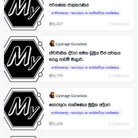
පරිගණක ජාළකරණය
සාමාන්‍යපෙළ
•
තොරතුරු හා සන්නිවේදන තාක්ෂණය
6,407
7 YEARS AGO
Liyanage
Gunadasa
ත්වාර්කික ද්වාර සමග බූලීය වීජ තර්කය
සරල පාඩම් මාලාව.
සාමාන්‍යපෙළ
•
තොරතුරු හා සන්නිවේදන තාක්ෂණය
4,799
8 YEARS AGO
Liyanage
Gunadasa
තොරතුරු තාක්ෂණය මූලික අදියර
සාමාන්‍යපෙළ
•
තොරතුරු හා සන්නිවේදන තාක්ෂණය
5,438
8 YEARS AGO