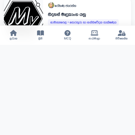
රෝහණ
ජයරත්න
නිදහස් මෘදුකාංග යනු
සාමාන්‍යපෙළ
•
තොරතුරු හා සන්නිවේදන තාක්ෂණය
4,308
9 YEARS AGO
ප්‍රධාන
ලිපි
MCQ
පාඨමාලා
පිවිසෙන්න
නිරෝෂා
මිහිරානි
තොරතුරු තාක්ෂණයේ පරිගණකයට හිමි
තැන
සාමාන්‍යපෙළ
•
තොරතුරු හා සන්නිවේදන තාක්ෂණය
5,847
9 YEARS AGO
නිරෝෂා
මිහිරානි
මෙහෙයුම් පද්ධතියක අවශ්‍යතාවය සරලව
හදුනා ගනිමු
සාමාන්‍යපෙළ
•
තොරතුරු හා සන්නිවේදන තාක්ෂණය
5,879
9 YEARS AGO