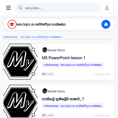
තොරතුරු හා සන්නිවේදන තාක්ෂණය
සාමාන්‍යපෙළ
තොරතුරු හා සන්නිවේදන තාක්ෂණය
/
/
Nimali
Peiris
MS PowerPoint lesson 1
සාමාන්‍යපෙළ
•
තොරතුරු හා සන්නිවේදන තාක්ෂණය
5,053
5 YEARS AGO
Nimali
Peiris
පැස්කල් ක්‍රමලේඛ භාෂාව_1
සාමාන්‍යපෙළ
•
තොරතුරු හා සන්නිවේදන තාක්ෂණය
2,463
5 YEARS AGO